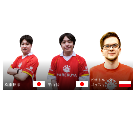
ピオトル・グロ
松浦 拓海
平山 怜
ゴゥスキ