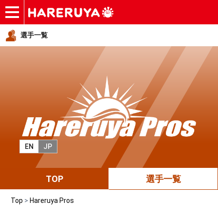
ショップ
買取
記事
デッキ検索
デッキ構築
選手一覧
店舗一覧
イベント
ヘルプ
お問い合わせ
選手一覧
EN
JP
TOP
選手一覧
Top
>
Hareruya Pros